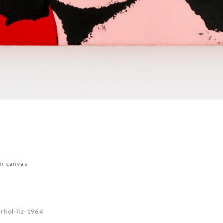
on canvas
rhol-liz-1964