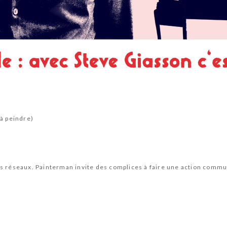
jà peindre)
les réseaux. Painterman invite des complices à faire une action comm